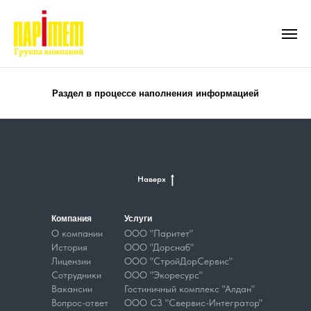
Раздел в процессе наполнения информацией
Наверх
Компания
Услуги
О компании
ООО "Паритет"
История
ООО "Дорснаб"
Лицензии
ООО "СтройДорСервис"
Сотрудники
ООО "Экоресурс"
Вакансии
Гостиничный комплекс "Алдан"
Вопрос-ответ
ООО СЗ "Свервис-Интегратор"