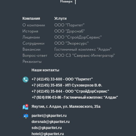
Наверх
Компания
Услуги
О компании
ООО "Паритет"
История
ООО "Дорснаб"
Лицензии
ООО "СтройДорСервис"
Сотрудники
ООО "Экоресурс"
Вакансии
Гостиничный комплекс "Алдан"
Вопрос-ответ
ООО СЗ "Свервис-Интегратор"
Реквизиты
Наши контакты
+7 (41145) 33-600 - ООО "Паритет"
+7 (41145) 35-858 - ИП Суховерхов В.Ф.
+7 (41145) 35-844 - ООО "СтройДорСервис"
+7 (924) 896-03-86 - Гостиничный комплекс "Алдан"
Якутия, г. Алдан, ул. Маяковского, 35а
paritet@gkparitet.ru
dorsnab@gkparitet.ru
sds@gkparitet.ru
hotel@gkparitet.ru