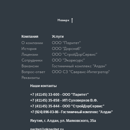
Наверх
Компания
Услуги
О компании
ООО "Паритет"
История
ООО "Дорснаб"
Лицензии
ООО "СтройДорСервис"
Сотрудники
ООО "Экоресурс"
Вакансии
Гостиничный комплекс "Алдан"
Вопрос-ответ
ООО СЗ "Свервис-Интегратор"
Реквизиты
Наши контакты
+7 (41145) 33-600 - ООО "Паритет"
+7 (41145) 35-858 - ИП Суховерхов В.Ф.
+7 (41145) 35-844 - ООО "СтройДорСервис"
+7 (924) 896-03-86 - Гостиничный комплекс "Алдан"
Якутия, г. Алдан, ул. Маяковского, 35а
paritet@gkparitet.ru